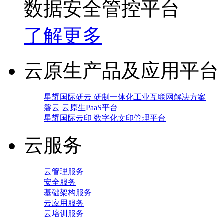
数据安全管控平台
了解更多
云原生产品及应用平台
星耀国际研云 研制一体化工业互联网解决方案
磐云 云原生PaaS平台
星耀国际云印 数字化文印管理平台
云服务
云管理服务
安全服务
基础架构服务
云应用服务
云培训服务