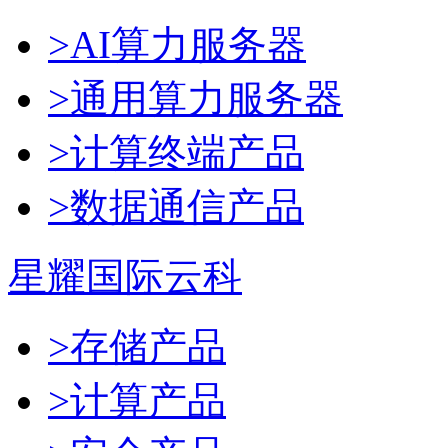
>AI算力服务器
>通用算力服务器
>计算终端产品
>数据通信产品
星耀国际云科
>存储产品
>计算产品