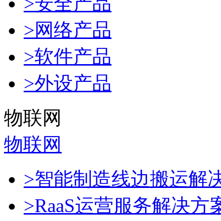
>安全产品
>网络产品
>软件产品
>外设产品
物联网
物联网
>智能制造线边搬运解
>RaaS运营服务解决方