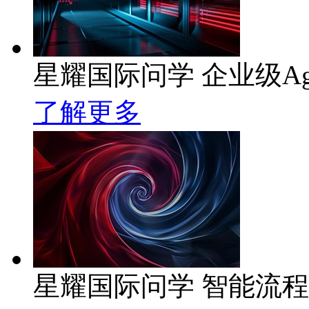
星耀国际问学 企业级Ag
了解更多
星耀国际问学 智能流