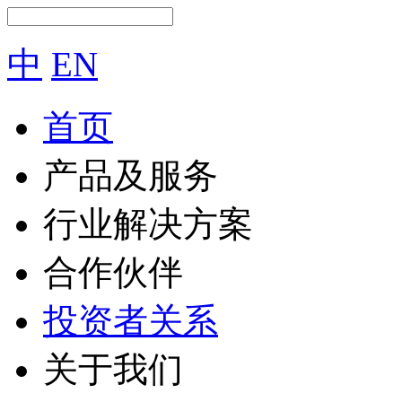
中
EN
首页
产品及服务
行业解决方案
合作伙伴
投资者关系
关于我们