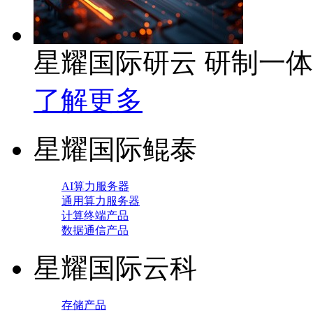
星耀国际研云 研制一
了解更多
星耀国际鲲泰
AI算力服务器
通用算力服务器
计算终端产品
数据通信产品
星耀国际云科
存储产品