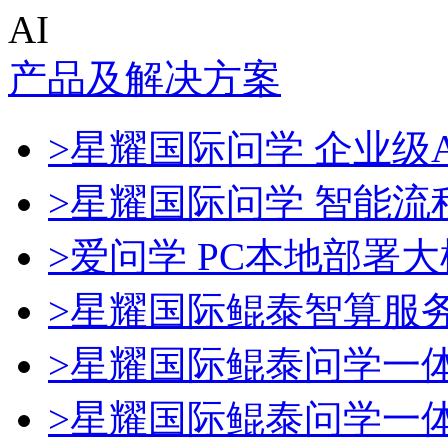
AI
产品及解决方案
>星耀国际问学 企业级A
>星耀国际问学 智能流
>爱问学 PC本地部署
>星耀国际鲲泰智算服
>星耀国际鲲泰问学一
>星耀国际鲲泰问学一体机