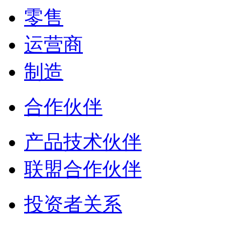
零售
运营商
制造
合作伙伴
产品技术伙伴
联盟合作伙伴
投资者关系